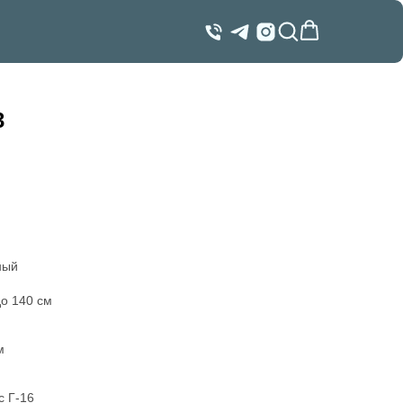
3
ный
до 140 см
м
с Г-16